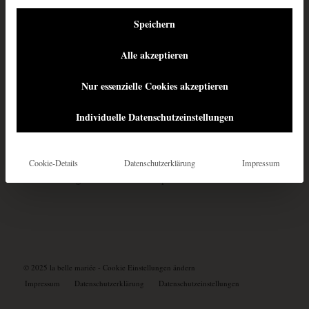
KONTAKT
Speichern
Kontakt aufnehmen
Alle akzeptieren
TELEFONISCHE ERREICHBARKEIT
Nur essenzielle Cookies akzeptieren
Montag: Ruhetag
Dienstag – Freitag: 10 – 18 Uhr
Individuelle Datenschutzeinstellungen
Samstag: 10 – 16 Uhr
WALK-IN WEDNESDAY (OHNE TERMIN)
Jeden Mittwoch 16 – 18 Uhr
Cookie-Details
Datenschutzerklärung
Impressum
Beratungstermine nach Absprache
© 2025 la belle mariée
-
Cookie Einstellungen ändern
Impressum
Datenschutzerklärung
Datenschutzeinstellungen