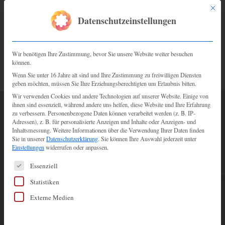
Mit di
Datenschutzeinstellungen
Wir benötigen Ihre Zustimmung, bevor Sie unsere Website weiter besuchen
können.
Wenn Sie unter 16 Jahre alt sind und Ihre Zustimmung zu freiwilligen Diensten
geben möchten, müssen Sie Ihre Erziehungsberechtigten um Erlaubnis bitten.
Wir verwenden Cookies und andere Technologien auf unserer Website. Einige von
ihnen sind essenziell, während andere uns helfen, diese Website und Ihre Erfahrung
TERMIN BUCHEN
zu verbessern.
Personenbezogene Daten können verarbeitet werden (z. B. IP-
ADRESSE
Adressen), z. B. für personalisierte Anzeigen und Inhalte oder Anzeigen- und
Inhaltsmessung.
Weitere Informationen über die Verwendung Ihrer Daten finden
La belle mariée – Brautatelier UG (haftungsbeschränkt)
Sie in unserer
Datenschutzerklärung
.
Sie können Ihre Auswahl jederzeit unter
Kirchstrasse 11
Einstellungen
widerrufen oder anpassen.
78054 Villingen-Schwenningen
Es folgt eine Liste der Service-Gruppen, für die eine Einw
Essenziell
Parkmöglichkeiten findest du direkt hinter dem Haus oder
Statistiken
im Parkhaus „City Rondell“ in der Kronenstraße 21, 78054
Externe Medien
Villingen-Schwenningen.