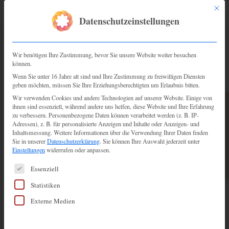
Mit di
Datenschutzeinstellungen
Wir benötigen Ihre Zustimmung, bevor Sie unsere Website weiter besuchen
können.
Wenn Sie unter 16 Jahre alt sind und Ihre Zustimmung zu freiwilligen Diensten
Hinter
La belle mariée – Brautatelier
stecken wir,
geben möchten, müssen Sie Ihre Erziehungsberechtigten um Erlaubnis bitten.
Romina Auer
Nikol Konta
und
.
Wir verwenden Cookies und andere Technologien auf unserer Website. Einige von
ihnen sind essenziell, während andere uns helfen, diese Website und Ihre Erfahrung
TERMIN BUCHEN
Wir haben uns vor vielen Jahren kennengelernt und schnell
zu verbessern.
Personenbezogene Daten können verarbeitet werden (z. B. IP-
festgestellt, dass unsere beiden Herzen bedingungslos für
Adressen), z. B. für personalisierte Anzeigen und Inhalte oder Anzeigen- und
Inhaltsmessung.
Weitere Informationen über die Verwendung Ihrer Daten finden
Brautmode schlagen.
Sie in unserer
Datenschutzerklärung
.
Sie können Ihre Auswahl jederzeit unter
Einstellungen
widerrufen oder anpassen.
Unsere gemeinsame Leidenschaft für „das Kleid aller
Es folgt eine Liste der Service-Gruppen, für die eine Einw
Kleider“ war so groß, dass uns schnell klar war, DU und
Essenziell
ICH, wir mussten uns finden, um mit vereintem Fachwissen
Statistiken
und unbändiger Leidenschaft Brautherzen noch höher
Externe Medien
schlagen zu lassen!