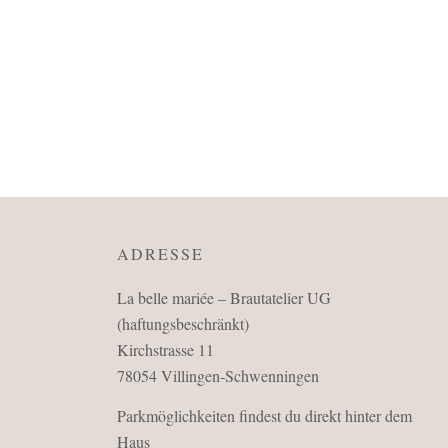
ADRESSE
La belle mariée – Brautatelier UG
(haftungsbeschränkt)
Kirchstrasse 11
78054 Villingen-Schwenningen
Parkmöglichkeiten findest du direkt hinter dem
Haus