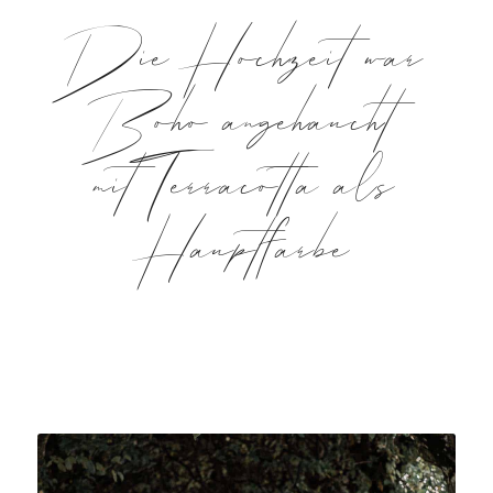
Die Hochzeit war
Boho angehaucht
mit Terracotta als
Hauptfarbe