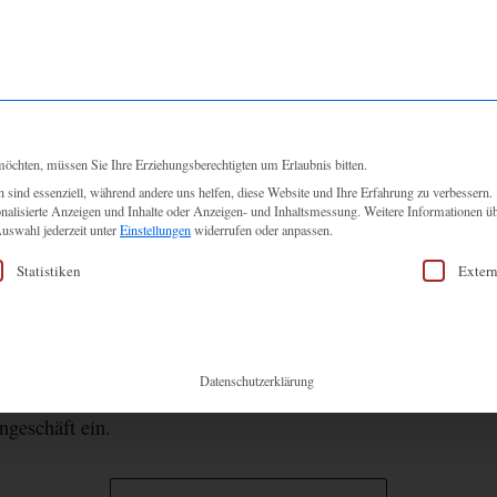
LIER
BRAUTKLEIDER
ACCESSOIRES
UNSERE BRÄUTE
möchten, müssen Sie Ihre Erziehungsberechtigten um Erlaubnis bitten.
sind essenziell, während andere uns helfen, diese Website und Ihre Erfahrung zu verbessern.
onalisierte Anzeigen und Inhalte oder Anzeigen- und Inhaltsmessung.
Weitere Informationen üb
NEWS
,
TRUNK SHOW
uswahl jederzeit unter
Einstellungen
widerrufen oder anpassen.
 SHOW EVIE YOUNG 
 Einwilligung erteilt werden kann. Die erste Service-Grup
Statistiken
Exter
Datenschutzerklärung
 Label Alena Leena Bridal zieht mit Kleidern aus der neuen 
ngeschäft ein.