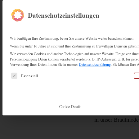
Datenschutzeinstellungen
START
ÜBER UNS
ATE
Wir benötigen Ihre Zustimmung, bevor Sie unsere Website weiter besuchen können.
Wenn Sie unter 16 Jahre alt sind und Ihre Zustimmung zu freiwilligen Diensten geben 
Wir verwenden Cookies und andere Technologien auf unserer Website. Einige von ihnen 
Personenbezogene Daten können verarbeitet werden (z. B. IP-Adressen), z. B. für pers
Verwendung Ihrer Daten finden Sie in unserer
Datenschutzerklärung
.
Sie können Ihre A
TRUNK
Es folgt eine Liste der Service-Gruppen, für die eine
Essenziell
Cookie-Details
Das südafrikanische
in unser Brautmode